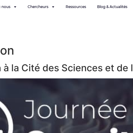
c nous
Chercheurs
Ressources
Blog & Actualités
ion
 la Cité des Sciences et de l’