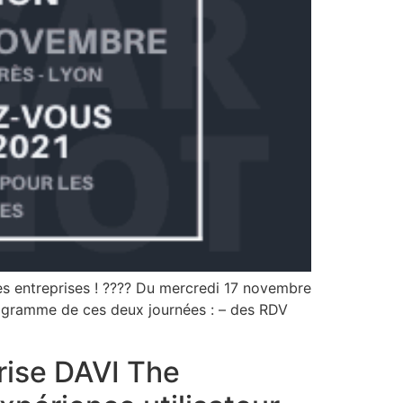
es entreprises ! ???? Du mercredi 17 novembre
ogramme de ces deux journées : – des RDV
prise DAVI The