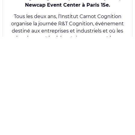
Newcap Event Center à Paris 15
e
.
Tous les deux ans, l’Institut Carnot Cognition
organise la journée R&T Cognition, événement
destiné aux entreprises et industriels et où les
chercheurs et les laboratoires exposent leurs
recherches et dernières innovations.
Elle constitue, ainsi, un carrefour unique de
rencontres entre les acteurs du monde socio-
économique et la recherche en sciences et
technologies cognitives
Cette édition
a rassemblé plus de 30 stands de
démonstration de technologies cognitives répartis
en 3 espaces : « Langage et Cognition », «
Technologies d’Augmentation Cognitives », «
Évaluations comportementales cognitives & IA » et
un espace « Start-up et Partenaires ».