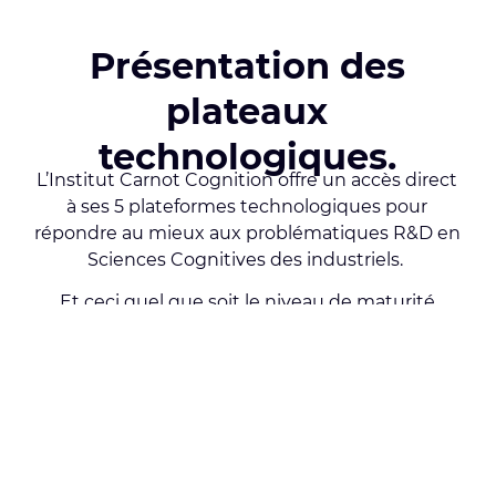
Présentation des
plateaux
technologiques.
L’Institut Carnot Cognition offre un accès direct
à ses 5 plateformes technologiques pour
répondre au mieux aux problématiques R&D en
Sciences Cognitives des industriels.
Et ceci quel que soit le niveau de maturité
technologique (TRL : Technology Readyness
Level) du projet. Avec près d’une centaine de
plateaux techniques de haute qualité répartis
dans nos 21 laboratoires à disposition, nous vous
accompagnons dans vos expériences en
contextes d’études en contextes réel, simulé,
virtuel et standardisé.