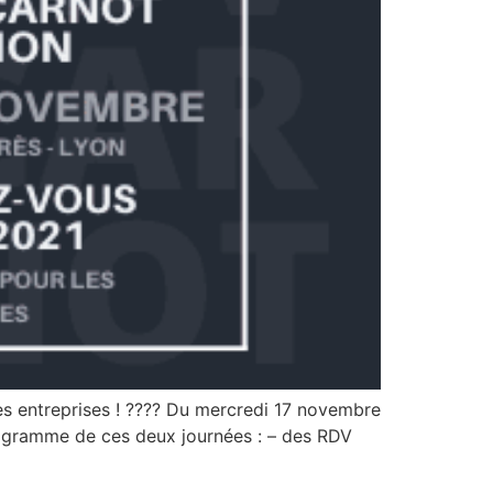
es entreprises ! ???? Du mercredi 17 novembre
ogramme de ces deux journées : – des RDV