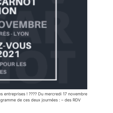
es entreprises ! ???? Du mercredi 17 novembre
ogramme de ces deux journées : – des RDV