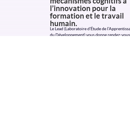
mécanismes cognitifs à
l’innovation pour la
formation et le travail
humain.
Le Lead (Laboratoire d’Étude de l’Apprentiss
du Développement) vous donne rendez-vous
vendredi 16 octobre 2026. Cette journée d’é
propose une réflexion à l’interface de la
psychologie cognitive, de
En savoir plus