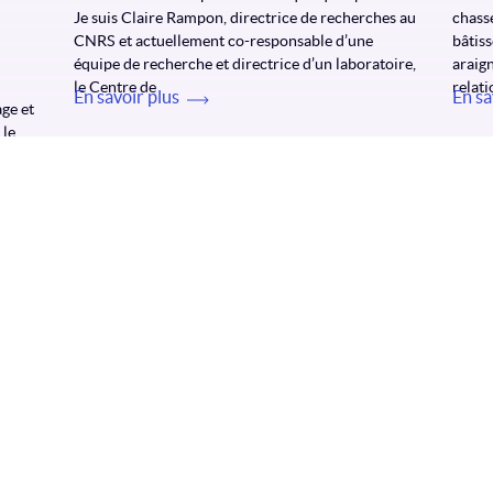
Je suis Claire Rampon, directrice de recherches au
chasse
CNRS et actuellement co-responsable d’une
bâtiss
équipe de recherche et directrice d’un laboratoire,
araign
le Centre de
relati
En savoir plus
En sa
age et
 le
tude
Plan du site
Politique de confidentialité