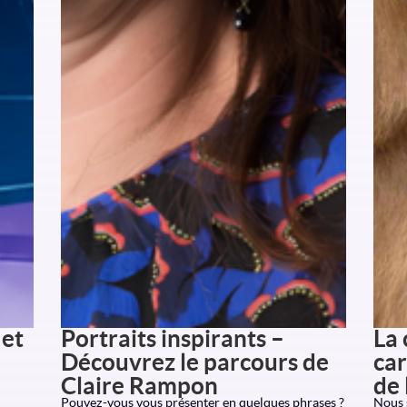
 et
Portraits inspirants –
La 
Découvrez le parcours de
car
Claire Rampon
de 
Pouvez-vous vous présenter en quelques phrases ?
Nous s