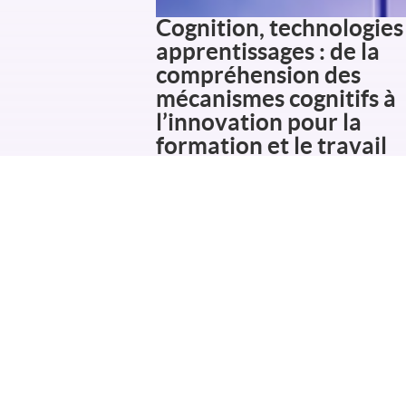
Cognition, technologies
apprentissages : de la
compréhension des
mécanismes cognitifs à
l’innovation pour la
formation et le travail
humain.
Le Lead (Laboratoire d’Étude de l’Apprentiss
du Développement) vous donne rendez-vous
vendredi 16 octobre 2026. Cette journée d’é
propose une réflexion à l’interface de la
psychologie cognitive, de
Read more