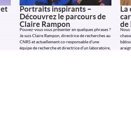
 et
Portraits inspirants –
La 
Découvrez le parcours de
car
Claire Rampon
de 
Pouvez-vous vous présenter en quelques phrases ?
Nous s
Je suis Claire Rampon, directrice de recherches au
chasse
CNRS et actuellement co-responsable d’une
bâtiss
équipe de recherche et directrice d’un laboratoire,
araign
le Centre de
relati
Read more
Read
age et
 le
tude